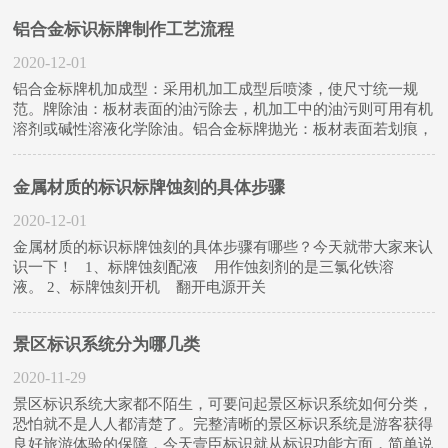
体的各种金属型材、部件，连
铝合金标识标牌制作工艺流程
2020-12-01
铝合金标牌机加成型：采用机加工成型后喷漆，使尺寸统一规
范。牌除油：板材表面的油污除去，机加工中的油污则可用有机
溶剂或碱性溶液化学除油。铝合金标牌抛光：板材表面若划痕，
刮抹一层腻子，使其平滑，要求选择是机械抛光、化学抛光，还
是电化学抛光。铝合金标牌喷底
金属材质的标识标牌蚀刻的具体步骤
2020-12-01
金属材质的标识标牌蚀刻的具体步骤有哪些？今天就带大家来认
识一下！ 1、标牌蚀刻配液 用作蚀刻剂的是三氯化铁溶
液。 2、标牌蚀刻开机 翻开电源开关
景区标识系统分为哪几类
2020-11-29
景区标识系统大家都不陌生，可要问起景区标识系统如何分类，
恐怕就不是人人都清楚了。完整清晰的景区标识系统是游客获得
良好旅游体验的保障，今天壹臣标识就从标识功能方面，简单说