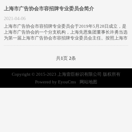
牌气质的具象表达。在这一领域，上海壹臣标识有限公司凭借15
上海市广告协会市容招牌专业委员会简介
年的深耕积累，以金属标识为核心竞争力，成...
2021-04-06
上海市广告协会市容招牌专业委员会于2019年5月28日成立，是
上海市广告协会的一个分支机构，上海先恩集团董事长许勇当选
为第一届上海市广告协会市容招牌专业委员会主任。按照上海市
广告协会章程规定的“提供服务、反映诉求、规范行为”的协会职
能，上海市广告协会
共
1
页
2
条
Copyright © 2015-2023 上海壹臣标识有限公司 版权所有
Powered by EyouCms
网站地图